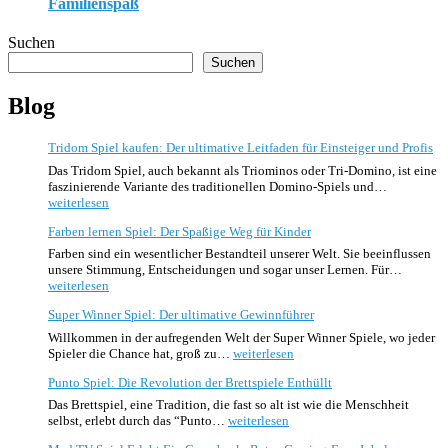
Familienspaß
Suchen
Suchen
Blog
Tridom Spiel kaufen: Der ultimative Leitfaden für Einsteiger und Profis
Das Tridom Spiel, auch bekannt als Triominos oder Tri-Domino, ist eine
Tridom
faszinierende Variante des traditionellen Domino-Spiels und…
Spiel
weiterlesen
kaufen:
Farben lernen Spiel: Der Spaßige Weg für Kinder
Der
ultimative
Farben sind ein wesentlicher Bestandteil unserer Welt. Sie beeinflussen
Leitfaden
Farben
unsere Stimmung, Entscheidungen und sogar unser Lernen. Für…
für
lernen
weiterlesen
Einsteiger
Spiel:
und
Super Winner Spiel: Der ultimative Gewinnführer
Der
Profis
Spaßige
Willkommen in der aufregenden Welt der Super Winner Spiele, wo jeder
Weg
Super
Spieler die Chance hat, groß zu…
weiterlesen
für
Winner
Kinder
Punto Spiel: Die Revolution der Brettspiele Enthüllt
Spiel:
Der
Das Brettspiel, eine Tradition, die fast so alt ist wie die Menschheit
ultimative
Punto
selbst, erlebt durch das “Punto…
weiterlesen
Gewinnführer
Spiel: