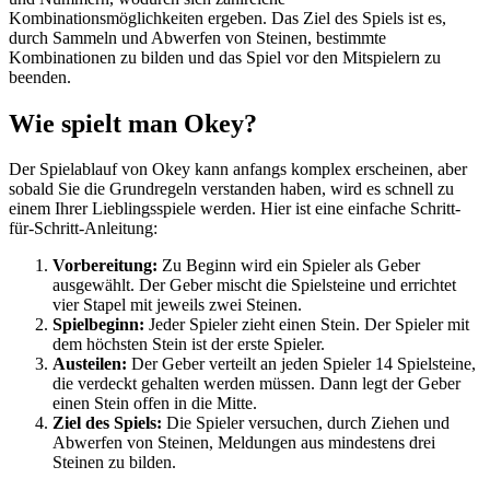
Kombinationsmöglichkeiten ergeben. Das Ziel des Spiels ist es,
durch Sammeln und Abwerfen von Steinen, bestimmte
Kombinationen zu bilden und das Spiel vor den Mitspielern zu
beenden.
Wie spielt man Okey?
Der Spielablauf von Okey kann anfangs komplex erscheinen, aber
sobald Sie die Grundregeln verstanden haben, wird es schnell zu
einem Ihrer Lieblingsspiele werden. Hier ist eine einfache Schritt-
für-Schritt-Anleitung:
Vorbereitung:
Zu Beginn wird ein Spieler als Geber
ausgewählt. Der Geber mischt die Spielsteine und errichtet
vier Stapel mit jeweils zwei Steinen.
Spielbeginn:
Jeder Spieler zieht einen Stein. Der Spieler mit
dem höchsten Stein ist der erste Spieler.
Austeilen:
Der Geber verteilt an jeden Spieler 14 Spielsteine,
die verdeckt gehalten werden müssen. Dann legt der Geber
einen Stein offen in die Mitte.
Ziel des Spiels:
Die Spieler versuchen, durch Ziehen und
Abwerfen von Steinen, Meldungen aus mindestens drei
Steinen zu bilden.