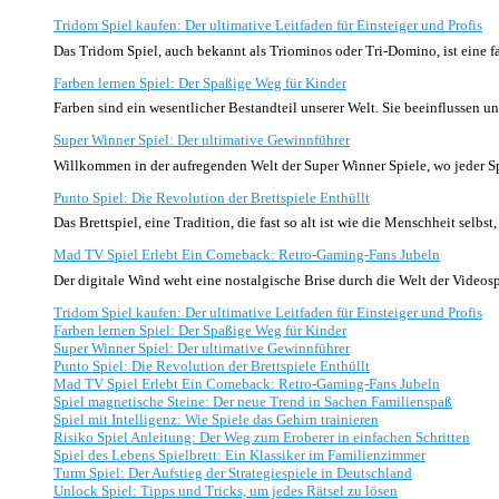
Tridom Spiel kaufen: Der ultimative Leitfaden für Einsteiger und Profis
Das Tridom Spiel, auch bekannt als Triominos oder Tri-Domino, ist eine 
Farben lernen Spiel: Der Spaßige Weg für Kinder
Farben sind ein wesentlicher Bestandteil unserer Welt. Sie beeinflussen
Super Winner Spiel: Der ultimative Gewinnführer
Willkommen in der aufregenden Welt der Super Winner Spiele, wo jeder S
Punto Spiel: Die Revolution der Brettspiele Enthüllt
Das Brettspiel, eine Tradition, die fast so alt ist wie die Menschheit selb
Mad TV Spiel Erlebt Ein Comeback: Retro-Gaming-Fans Jubeln
Der digitale Wind weht eine nostalgische Brise durch die Welt der Video
Tridom Spiel kaufen: Der ultimative Leitfaden für Einsteiger und Profis
Farben lernen Spiel: Der Spaßige Weg für Kinder
Super Winner Spiel: Der ultimative Gewinnführer
Punto Spiel: Die Revolution der Brettspiele Enthüllt
Mad TV Spiel Erlebt Ein Comeback: Retro-Gaming-Fans Jubeln
Spiel magnetische Steine: Der neue Trend in Sachen Familienspaß
Spiel mit Intelligenz: Wie Spiele das Gehirn trainieren
Risiko Spiel Anleitung: Der Weg zum Eroberer in einfachen Schritten
Spiel des Lebens Spielbrett: Ein Klassiker im Familienzimmer
Turm Spiel: Der Aufstieg der Strategiespiele in Deutschland
Unlock Spiel: Tipps und Tricks, um jedes Rätsel zu lösen