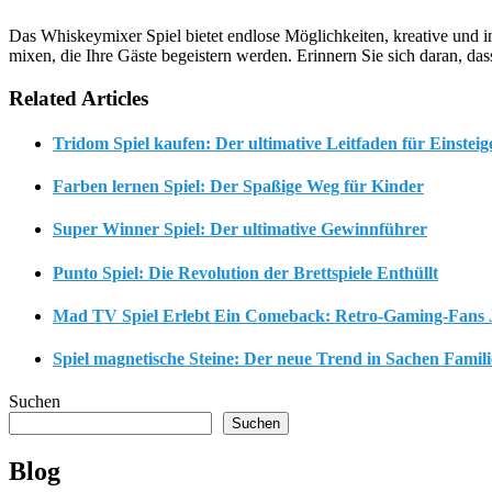
Das Whiskeymixer Spiel bietet endlose Möglichkeiten, kreative und in
mixen, die Ihre Gäste begeistern werden. Erinnern Sie sich daran, dass
Related Articles
Tridom Spiel kaufen: Der ultimative Leitfaden für Einsteig
Farben lernen Spiel: Der Spaßige Weg für Kinder
Super Winner Spiel: Der ultimative Gewinnführer
Punto Spiel: Die Revolution der Brettspiele Enthüllt
Mad TV Spiel Erlebt Ein Comeback: Retro-Gaming-Fans 
Spiel magnetische Steine: Der neue Trend in Sachen Famil
Suchen
Suchen
Blog