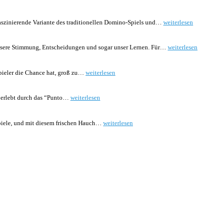
Tridom
faszinierende Variante des traditionellen Domino-Spiels und…
weiterlesen
Spiel
kaufen:
Der
Farben
 unsere Stimmung, Entscheidungen und sogar unser Lernen. Für…
weiterlesen
ultimative
lernen
Leitfaden
Spiel:
für
Der
Super
pieler die Chance hat, groß zu…
weiterlesen
Einsteiger
Spaßige
Winner
und
Weg
Spiel:
Profis
für
Der
Punto
st, erlebt durch das “Punto…
weiterlesen
Kinder
ultimative
Spiel:
Gewinnführer
Die
Revolution
Mad
spiele, und mit diesem frischen Hauch…
weiterlesen
der
TV
Brettspiele
Spiel
Enthüllt
Erlebt
Ein
Comeback:
Retro-
Gaming-
Fans
Jubeln