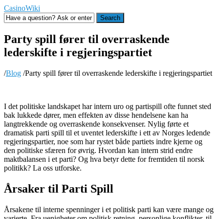
CasinoWiki
Search
Party spill fører til overraskende
lederskifte i regjeringspartiet
/
Blog
/
Party spill fører til overraskende lederskifte i regjeringspartiet
I det politiske landskapet har intern uro og partispill ofte funnet sted
bak lukkede dører, men effekten av disse hendelsene kan ha
langtrekkende og overraskende konsekvenser. Nylig førte et
dramatisk parti spill til et uventet lederskifte i ett av Norges ledende
regjeringspartier, noe som har rystet både partiets indre kjerne og
den politiske sfæren for øvrig. Hvordan kan intern strid endre
maktbalansen i et parti? Og hva betyr dette for fremtiden til norsk
politikk? La oss utforske.
Årsaker til Parti Spill
Årsakene til interne spenninger i et politisk parti kan være mange og
varierte. Fra uenigheter om politisk retning, personlige konflikter, til