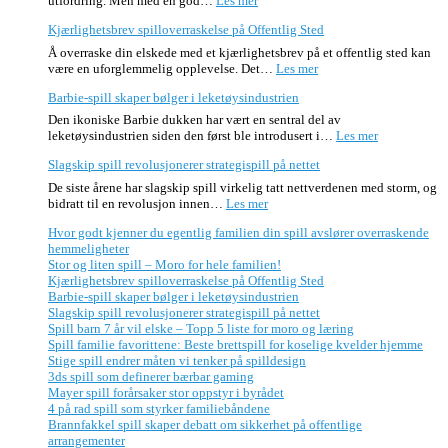
utfordring. Men med en god…
Les mer
egentlig
Stor
familien
Kjærlighetsbrev spilloverraskelse på Offentlig Sted
og
din
liten
Å overraske din elskede med et kjærlighetsbrev på et offentlig sted kan
spill
spill
:
være en uforglemmelig opplevelse. Det…
Les mer
avslører
–
Kjærlighetsbrev
overraskende
Moro
Barbie-spill skaper bølger i leketøysindustrien
spilloverraskelse
hemmeligheter
for
på
Den ikoniske Barbie dukken har vært en sentral del av
hele
Offentlig
:
leketøysindustrien siden den først ble introdusert i…
Les mer
familien!
Sted
Barbie-
Slagskip spill revolusjonerer strategispill på nettet
spill
skaper
De siste årene har slagskip spill virkelig tatt nettverdenen med storm, og
bølger
:
bidratt til en revolusjon innen…
Les mer
i
Slagskip
leketøysindu
Hvor godt kjenner du egentlig familien din spill avslører overraskende
spill
hemmeligheter
revolusjonerer
Stor og liten spill – Moro for hele familien!
strategispill
Kjærlighetsbrev spilloverraskelse på Offentlig Sted
på
Barbie-spill skaper bølger i leketøysindustrien
nettet
Slagskip spill revolusjonerer strategispill på nettet
Spill barn 7 år vil elske – Topp 5 liste for moro og læring
Spill familie favorittene: Beste brettspill for koselige kvelder hjemme
Stige spill endrer måten vi tenker på spilldesign
3ds spill som definerer bærbar gaming
Mayer spill forårsaker stor oppstyr i byrådet
4 på rad spill som styrker familiebåndene
Brannfakkel spill skaper debatt om sikkerhet på offentlige
arrangementer