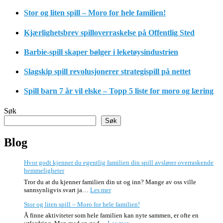
Stor og liten spill – Moro for hele familien!
Kjærlighetsbrev spilloverraskelse på Offentlig Sted
Barbie-spill skaper bølger i leketøysindustrien
Slagskip spill revolusjonerer strategispill på nettet
Spill barn 7 år vil elske – Topp 5 liste for moro og læring
Søk
Søk
Blog
Hvor godt kjenner du egentlig familien din spill avslører overraskende
hemmeligheter
Tror du at du kjenner familien din ut og inn? Mange av oss ville
:
sannsynligvis svart ja…
Les mer
Hvor
Stor og liten spill – Moro for hele familien!
godt
kjenner
Å finne aktiviteter som hele familien kan nyte sammen, er ofte en
du
: