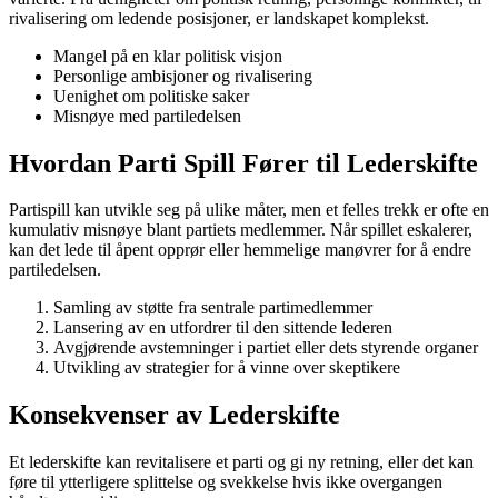
rivalisering om ledende posisjoner, er landskapet komplekst.
Mangel på en klar politisk visjon
Personlige ambisjoner og rivalisering
Uenighet om politiske saker
Misnøye med partiledelsen
Hvordan Parti Spill Fører til Lederskifte
Partispill kan utvikle seg på ulike måter, men et felles trekk er ofte en
kumulativ misnøye blant partiets medlemmer. Når spillet eskalerer,
kan det lede til åpent opprør eller hemmelige manøvrer for å endre
partiledelsen.
Samling av støtte fra sentrale partimedlemmer
Lansering av en utfordrer til den sittende lederen
Avgjørende avstemninger i partiet eller dets styrende organer
Utvikling av strategier for å vinne over skeptikere
Konsekvenser av Lederskifte
Et lederskifte kan revitalisere et parti og gi ny retning, eller det kan
føre til ytterligere splittelse og svekkelse hvis ikke overgangen