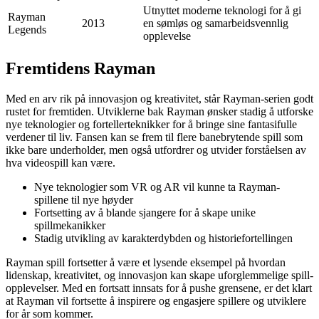
Utnyttet moderne teknologi for å gi
Rayman
2013
en sømløs og samarbeidsvennlig
Legends
opplevelse
Fremtidens Rayman
Med en arv rik på innovasjon og kreativitet, står Rayman-serien godt
rustet for fremtiden. Utviklerne bak Rayman ønsker stadig å utforske
nye teknologier og fortellerteknikker for å bringe sine fantasifulle
verdener til liv. Fansen kan se frem til flere banebrytende spill som
ikke bare underholder, men også utfordrer og utvider forståelsen av
hva videospill kan være.
Nye teknologier som VR og AR vil kunne ta Rayman-
spillene til nye høyder
Fortsetting av å blande sjangere for å skape unike
spillmekanikker
Stadig utvikling av karakterdybden og historiefortellingen
Rayman spill fortsetter å være et lysende eksempel på hvordan
lidenskap, kreativitet, og innovasjon kan skape uforglemmelige spill-
opplevelser. Med en fortsatt innsats for å pushe grensene, er det klart
at Rayman vil fortsette å inspirere og engasjere spillere og utviklere
for år som kommer.