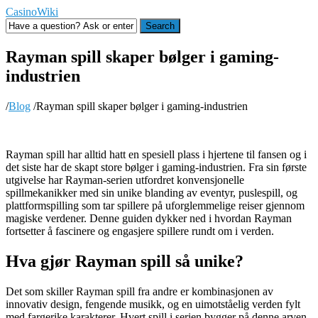
CasinoWiki
Search
Rayman spill skaper bølger i gaming-
industrien
/
Blog
/
Rayman spill skaper bølger i gaming-industrien
Rayman spill har alltid hatt en spesiell plass i hjertene til fansen og i
det siste har de skapt store bølger i gaming-industrien. Fra sin første
utgivelse har Rayman-serien utfordret konvensjonelle
spillmekanikker med sin unike blanding av eventyr, puslespill, og
plattformspilling som tar spillere på uforglemmelige reiser gjennom
magiske verdener. Denne guiden dykker ned i hvordan Rayman
fortsetter å fascinere og engasjere spillere rundt om i verden.
Hva gjør Rayman spill så unike?
Det som skiller Rayman spill fra andre er kombinasjonen av
innovativ design, fengende musikk, og en uimotståelig verden fylt
med fargerike karakterer. Hvert spill i serien bygger på denne arven