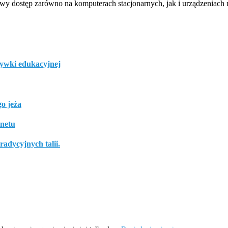
łatwy dostęp zarówno na komputerach stacjonarnych, jak i urządzeniach
rywki edukacyjnej
o jeża
rnetu
adycyjnych talii.