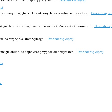
:
 karciane nie ograniczają się już tylko do…
Dowiedz się więcej
Piki
nej
gra
w
ch rozwój umiejętności kognitywnych, szczególnie u dzieci. Gra…
Dowiedz się wi
karty
darmowe
–
, jak gra Tentrix rewolucjonizuje ten gatunek. Żonglerka kolorowymi…
Dowiedz się 
najlepsze
aplikacje
na
:
elektualna rozgrywka, która wymaga…
Dowiedz się więcej
telefon
gra
w
szachy
:
Sonic gra online” to najnowsza przygoda dla wszystkich…
Dowiedz się więcej
dla
Sonic
początkujących
gra
–
nej
online
pierwsze
–
kroki
nowa
i
przyg
porady
dla
i.
fanów
błysk
jeża