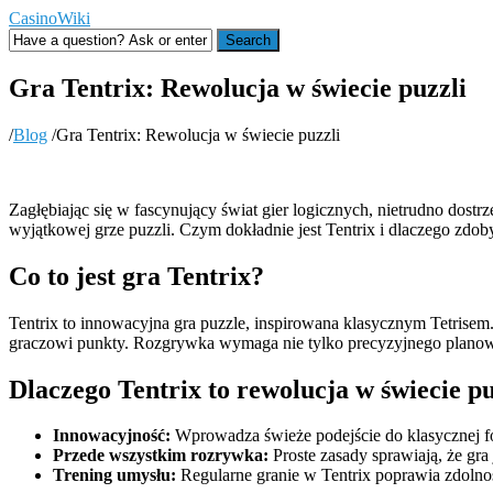
CasinoWiki
Search
Gra Tentrix: Rewolucja w świecie puzzli
/
Blog
/
Gra Tentrix: Rewolucja w świecie puzzli
Zagłębiając się w fascynujący świat gier logicznych, nietrudno dostrz
wyjątkowej grze puzzli. Czym dokładnie jest Tentrix i dlaczego zdob
Co to jest gra Tentrix?
Tentrix to innowacyjna gra puzzle, inspirowana klasycznym Tetrisem. 
graczowi punkty. Rozgrywka wymaga nie tylko precyzyjnego planowa
Dlaczego Tentrix to rewolucja w świecie pu
Innowacyjność:
Wprowadza świeże podejście do klasycznej form
Przede wszystkim rozrywka:
Proste zasady sprawiają, że gra
Trening umysłu:
Regularne granie w Tentrix poprawia zdolnoś