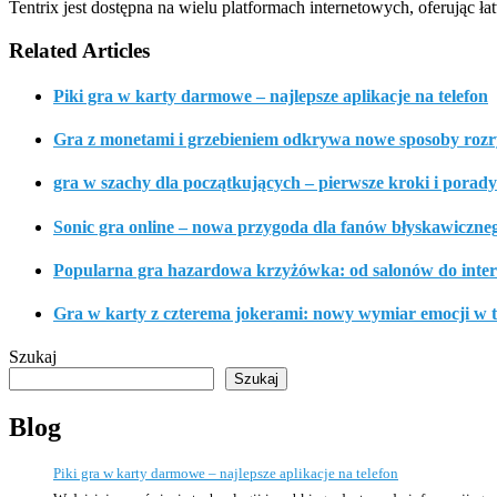
Tentrix jest dostępna na wielu platformach internetowych, oferując 
Related Articles
Piki gra w karty darmowe – najlepsze aplikacje na telefon
Gra z monetami i grzebieniem odkrywa nowe sposoby roz
gra w szachy dla początkujących – pierwsze kroki i porady
Sonic gra online – nowa przygoda dla fanów błyskawiczneg
Popularna gra hazardowa krzyżówka: od salonów do inte
Gra w karty z czterema jokerami: nowy wymiar emocji w tr
Szukaj
Szukaj
Blog
Piki gra w karty darmowe – najlepsze aplikacje na telefon