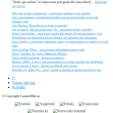
dla
“Sonic gra online” to najnowsza przygoda dla wszystkich…
Dowiedz
początkują
:
się więcej
–
Sonic
pierwsze
Piki gra w karty darmowe – najlepsze aplikacje na telefon
gra
kroki
Gra z monetami i grzebieniem odkrywa nowe sposoby rozrywki
online
i
edukacyjnej
–
porady
Gra Tentrix: Rewolucja w świecie puzzli
nowa
gra w szachy dla początkujących – pierwsze kroki i porady
przygoda
Sonic gra online – nowa przygoda dla fanów błyskawicznego jeża
dla
Popularna gra hazardowa krzyżówka: od salonów do internetu
fanów
Gra w karty z czterema jokerami: nowy wymiar emocji w tradycyjnych
błyskawicznego
talii.
jeża
Gra Gorillaz Tiles – wciągająca układanka muzyczna
Dizzy Graffiti Artystów Odnawia Miasto
Gra w kulki extreme: nowa era zabawy.
Baśnie 1000 i 1 nocy gra przenosząca w świat orientu już dostępna
Gra w słowa 3 litery: Sekret szybkich zwycięstw
Prawda czy fałsz gra – nowy trend w mediach społecznościowych
O
Napisz dla nas
Kontakt
© Copyright CasinoWiki.io