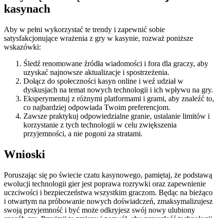
kasynach
Aby w pełni wykorzystać te trendy i zapewnić sobie
satysfakcjonujące wrażenia z gry w kasynie, rozważ poniższe
wskazówki:
Śledź renomowane źródła wiadomości i fora dla graczy, aby
uzyskać najnowsze aktualizacje i spostrzeżenia.
Dołącz do społeczności kasyn online i weź udział w
dyskusjach na temat nowych technologii i ich wpływu na gry.
Eksperymentuj z różnymi platformami i grami, aby znaleźć to,
co najbardziej odpowiada Twoim preferencjom.
Zawsze praktykuj odpowiedzialne granie, ustalanie limitów i
korzystanie z tych technologii w celu zwiększenia
przyjemności, a nie pogoni za stratami.
Wnioski
Poruszając się po świecie czatu kasynowego, pamiętaj, że podstawą
ewolucji technologii gier jest poprawa rozrywki oraz zapewnienie
uczciwości i bezpieczeństwa wszystkim graczom. Będąc na bieżąco
i otwartym na próbowanie nowych doświadczeń, zmaksymalizujesz
swoją przyjemność i być może odkryjesz swój nowy ulubiony