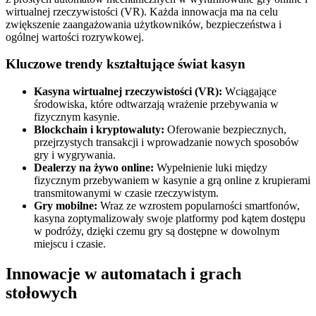
wirtualnej rzeczywistości (VR). Każda innowacja ma na celu
zwiększenie zaangażowania użytkowników, bezpieczeństwa i
ogólnej wartości rozrywkowej.
Kluczowe trendy kształtujące świat kasyn
Kasyna wirtualnej rzeczywistości (VR):
Wciągające
środowiska, które odtwarzają wrażenie przebywania w
fizycznym kasynie.
Blockchain i kryptowaluty:
Oferowanie bezpiecznych,
przejrzystych transakcji i wprowadzanie nowych sposobów
gry i wygrywania.
Dealerzy na żywo online:
Wypełnienie luki między
fizycznym przebywaniem w kasynie a grą online z krupierami
transmitowanymi w czasie rzeczywistym.
Gry mobilne:
Wraz ze wzrostem popularności smartfonów,
kasyna zoptymalizowały swoje platformy pod kątem dostępu
w podróży, dzięki czemu gry są dostępne w dowolnym
miejscu i czasie.
Innowacje w automatach i grach
stołowych