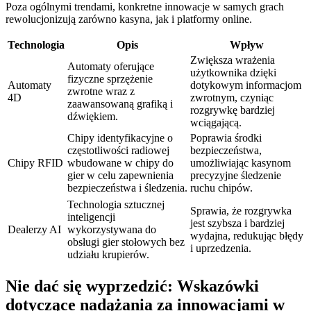
Poza ogólnymi trendami, konkretne innowacje w samych grach
rewolucjonizują zarówno kasyna, jak i platformy online.
Technologia
Opis
Wpływ
Zwiększa wrażenia
Automaty oferujące
użytkownika dzięki
fizyczne sprzężenie
Automaty
dotykowym informacjom
zwrotne wraz z
4D
zwrotnym, czyniąc
zaawansowaną grafiką i
rozgrywkę bardziej
dźwiękiem.
wciągającą.
Chipy identyfikacyjne o
Poprawia środki
częstotliwości radiowej
bezpieczeństwa,
Chipy RFID
wbudowane w chipy do
umożliwiając kasynom
gier w celu zapewnienia
precyzyjne śledzenie
bezpieczeństwa i śledzenia.
ruchu chipów.
Technologia sztucznej
Sprawia, że rozgrywka
inteligencji
jest szybsza i bardziej
Dealerzy AI
wykorzystywana do
wydajna, redukując błędy
obsługi gier stołowych bez
i uprzedzenia.
udziału krupierów.
Nie dać się wyprzedzić: Wskazówki
dotyczące nadążania za innowacjami w