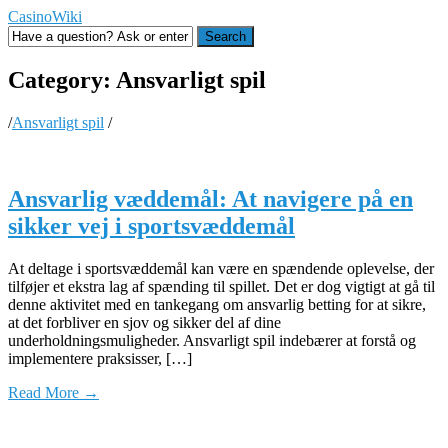
CasinoWiki
Search
Category:
Ansvarligt spil
/
Ansvarligt spil
/
Ansvarlig væddemål: At navigere på en
sikker vej i sportsvæddemål
At deltage i sportsvæddemål kan være en spændende oplevelse, der
tilføjer et ekstra lag af spænding til spillet. Det er dog vigtigt at gå til
denne aktivitet med en tankegang om ansvarlig betting for at sikre,
at det forbliver en sjov og sikker del af dine
underholdningsmuligheder. Ansvarligt spil indebærer at forstå og
implementere praksisser, […]
Read More
→