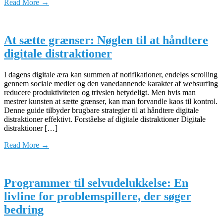
Read More
→
At sætte grænser: Nøglen til at håndtere
digitale distraktioner
I dagens digitale æra kan summen af notifikationer, endeløs scrolling
gennem sociale medier og den vanedannende karakter af websurfing
reducere produktiviteten og trivslen betydeligt. Men hvis man
mestrer kunsten at sætte grænser, kan man forvandle kaos til kontrol.
Denne guide tilbyder brugbare strategier til at håndtere digitale
distraktioner effektivt. Forståelse af digitale distraktioner Digitale
distraktioner […]
Read More
→
Programmer til selvudelukkelse: En
livline for problemspillere, der søger
bedring