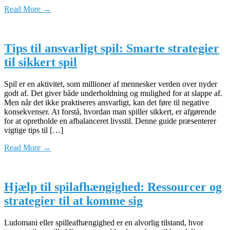
Read More
→
Tips til ansvarligt spil: Smarte strategier
til sikkert spil
Spil er en aktivitet, som millioner af mennesker verden over nyder
godt af. Det giver både underholdning og mulighed for at slappe af.
Men når det ikke praktiseres ansvarligt, kan det føre til negative
konsekvenser. At forstå, hvordan man spiller sikkert, er afgørende
for at opretholde en afbalanceret livsstil. Denne guide præsenterer
vigtige tips til […]
Read More
→
Hjælp til spilafhængighed: Ressourcer og
strategier til at komme sig
Ludomani eller spilleafhængighed er en alvorlig tilstand, hvor