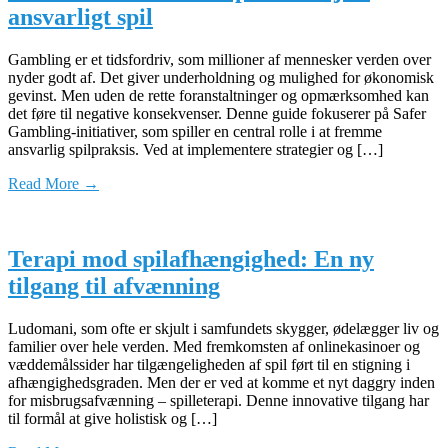
ansvarligt spil
Gambling er et tidsfordriv, som millioner af mennesker verden over
nyder godt af. Det giver underholdning og mulighed for økonomisk
gevinst. Men uden de rette foranstaltninger og opmærksomhed kan
det føre til negative konsekvenser. Denne guide fokuserer på Safer
Gambling-initiativer, som spiller en central rolle i at fremme
ansvarlig spilpraksis. Ved at implementere strategier og […]
Read More
→
Terapi mod spilafhængighed: En ny
tilgang til afvænning
Ludomani, som ofte er skjult i samfundets skygger, ødelægger liv og
familier over hele verden. Med fremkomsten af onlinekasinoer og
væddemålssider har tilgængeligheden af spil ført til en stigning i
afhængighedsgraden. Men der er ved at komme et nyt daggry inden
for misbrugsafvænning – spilleterapi. Denne innovative tilgang har
til formål at give holistisk og […]