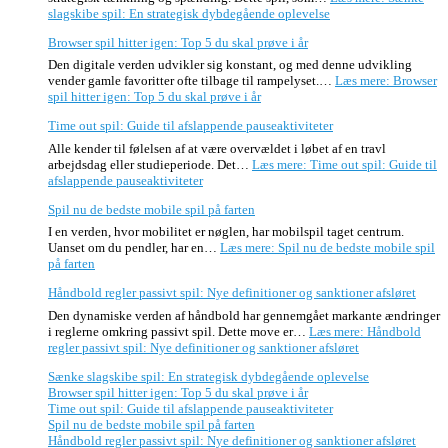
slagskibe spil: En strategisk dybdegående oplevelse
Browser spil hitter igen: Top 5 du skal prøve i år
Den digitale verden udvikler sig konstant, og med denne udvikling
vender gamle favoritter ofte tilbage til rampelyset.…
Læs mere
: Browser
spil hitter igen: Top 5 du skal prøve i år
Time out spil: Guide til afslappende pauseaktiviteter
Alle kender til følelsen af at være overvældet i løbet af en travl
arbejdsdag eller studieperiode. Det…
Læs mere
: Time out spil: Guide til
afslappende pauseaktiviteter
Spil nu de bedste mobile spil på farten
I en verden, hvor mobilitet er nøglen, har mobilspil taget centrum.
Uanset om du pendler, har en…
Læs mere
: Spil nu de bedste mobile spil
på farten
Håndbold regler passivt spil: Nye definitioner og sanktioner afsløret
Den dynamiske verden af håndbold har gennemgået markante ændringer
i reglerne omkring passivt spil. Dette move er…
Læs mere
: Håndbold
regler passivt spil: Nye definitioner og sanktioner afsløret
Sænke slagskibe spil: En strategisk dybdegående oplevelse
Browser spil hitter igen: Top 5 du skal prøve i år
Time out spil: Guide til afslappende pauseaktiviteter
Spil nu de bedste mobile spil på farten
Håndbold regler passivt spil: Nye definitioner og sanktioner afsløret