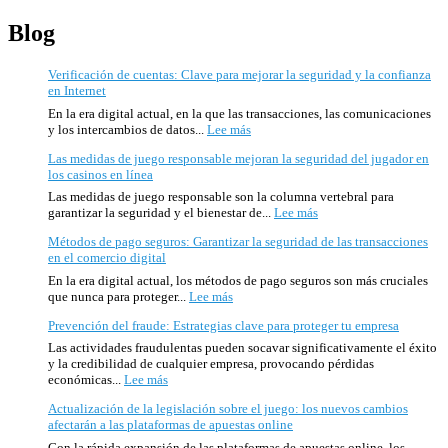
Blog
Verificación de cuentas: Clave para mejorar la seguridad y la confianza
en Internet
En la era digital actual, en la que las transacciones, las comunicaciones
:
y los intercambios de datos...
Lee más
Verificación
Las medidas de juego responsable mejoran la seguridad del jugador en
de
los casinos en línea
cuentas:
Clave
Las medidas de juego responsable son la columna vertebral para
para
:
garantizar la seguridad y el bienestar de...
Lee más
mejorar
Las
la
Métodos de pago seguros: Garantizar la seguridad de las transacciones
medidas
seguridad
en el comercio digital
de
y
juego
En la era digital actual, los métodos de pago seguros son más cruciales
la
responsable
:
que nunca para proteger...
Lee más
confianza
mejoran
Métodos
en
la
Prevención del fraude: Estrategias clave para proteger tu empresa
de
Internet
seguridad
pago
Las actividades fraudulentas pueden socavar significativamente el éxito
del
seguros:
y la credibilidad de cualquier empresa, provocando pérdidas
jugador
Garantizar
:
económicas...
Lee más
en
la
Prevención
los
seguridad
Actualización de la legislación sobre el juego: los nuevos cambios
del
casinos
de
afectarán a las plataformas de apuestas online
fraude:
en
las
Estrategias
Con la rápida expansión de las plataformas de apuestas online, los