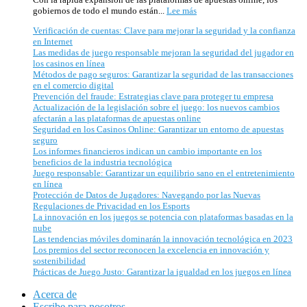
línea
transacciones
clave
:
gobiernos de todo el mundo están...
Lee más
en
para
Actualización
el
proteger
Verificación de cuentas: Clave para mejorar la seguridad y la confianza
de
comercio
tu
en Internet
la
digital
empresa
Las medidas de juego responsable mejoran la seguridad del jugador en
legislación
los casinos en línea
sobre
Métodos de pago seguros: Garantizar la seguridad de las transacciones
el
en el comercio digital
juego:
Prevención del fraude: Estrategias clave para proteger tu empresa
los
Actualización de la legislación sobre el juego: los nuevos cambios
nuevos
afectarán a las plataformas de apuestas online
cambios
Seguridad en los Casinos Online: Garantizar un entorno de apuestas
afectarán
seguro
a
Los informes financieros indican un cambio importante en los
las
beneficios de la industria tecnológica
plataformas
Juego responsable: Garantizar un equilibrio sano en el entretenimiento
de
en línea
apuestas
Protección de Datos de Jugadores: Navegando por las Nuevas
online
Regulaciones de Privacidad en los Esports
La innovación en los juegos se potencia con plataformas basadas en la
nube
Las tendencias móviles dominarán la innovación tecnológica en 2023
Los premios del sector reconocen la excelencia en innovación y
sostenibilidad
Prácticas de Juego Justo: Garantizar la igualdad en los juegos en línea
Acerca de
Escribe para nosotros