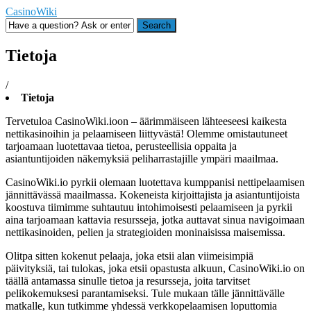
CasinoWiki
Search
Tietoja
/
Tietoja
Tervetuloa CasinoWiki.ioon – äärimmäiseen lähteeseesi kaikesta
nettikasinoihin ja pelaamiseen liittyvästä! Olemme omistautuneet
tarjoamaan luotettavaa tietoa, perusteellisia oppaita ja
asiantuntijoiden näkemyksiä peliharrastajille ympäri maailmaa.
CasinoWiki.io pyrkii olemaan luotettava kumppanisi nettipelaamisen
jännittävässä maailmassa. Kokeneista kirjoittajista ja asiantuntijoista
koostuva tiimimme suhtautuu intohimoisesti pelaamiseen ja pyrkii
aina tarjoamaan kattavia resursseja, jotka auttavat sinua navigoimaan
nettikasinoiden, pelien ja strategioiden moninaisissa maisemissa.
Olitpa sitten kokenut pelaaja, joka etsii alan viimeisimpiä
päivityksiä, tai tulokas, joka etsii opastusta alkuun, CasinoWiki.io on
täällä antamassa sinulle tietoa ja resursseja, joita tarvitset
pelikokemuksesi parantamiseksi. Tule mukaan tälle jännittävälle
matkalle, kun tutkimme yhdessä verkkopelaamisen loputtomia