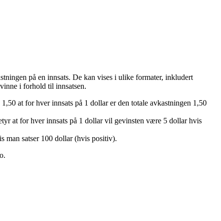
stningen på en innsats. De kan vises i ulike formater, inkludert
ne i forhold til innsatsen.
 1,50 at for hver innsats på 1 dollar er den totale avkastningen 1,50
etyr at for hver innsats på 1 dollar vil gevinsten være 5 dollar hvis
 man satser 100 dollar (hvis positiv).
o.