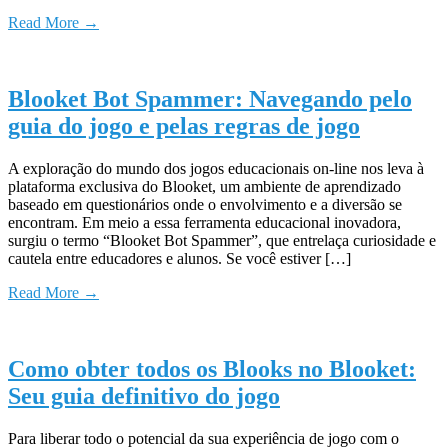
Read More
→
Blooket Bot Spammer: Navegando pelo
guia do jogo e pelas regras de jogo
A exploração do mundo dos jogos educacionais on-line nos leva à
plataforma exclusiva do Blooket, um ambiente de aprendizado
baseado em questionários onde o envolvimento e a diversão se
encontram. Em meio a essa ferramenta educacional inovadora,
surgiu o termo “Blooket Bot Spammer”, que entrelaça curiosidade e
cautela entre educadores e alunos. Se você estiver […]
Read More
→
Como obter todos os Blooks no Blooket:
Seu guia definitivo do jogo
Para liberar todo o potencial da sua experiência de jogo com o