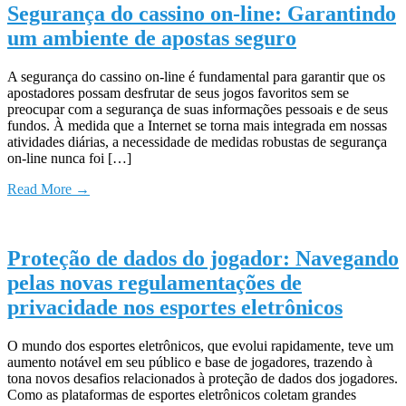
Segurança do cassino on-line: Garantindo
um ambiente de apostas seguro
A segurança do cassino on-line é fundamental para garantir que os
apostadores possam desfrutar de seus jogos favoritos sem se
preocupar com a segurança de suas informações pessoais e de seus
fundos. À medida que a Internet se torna mais integrada em nossas
atividades diárias, a necessidade de medidas robustas de segurança
on-line nunca foi […]
Read More
→
Proteção de dados do jogador: Navegando
pelas novas regulamentações de
privacidade nos esportes eletrônicos
O mundo dos esportes eletrônicos, que evolui rapidamente, teve um
aumento notável em seu público e base de jogadores, trazendo à
tona novos desafios relacionados à proteção de dados dos jogadores.
Como as plataformas de esportes eletrônicos coletam grandes