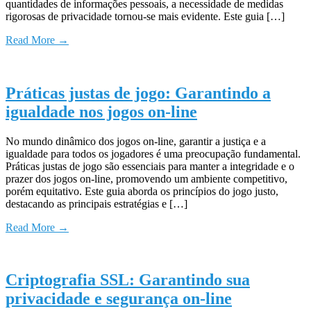
quantidades de informações pessoais, a necessidade de medidas
rigorosas de privacidade tornou-se mais evidente. Este guia […]
Read More
→
Práticas justas de jogo: Garantindo a
igualdade nos jogos on-line
No mundo dinâmico dos jogos on-line, garantir a justiça e a
igualdade para todos os jogadores é uma preocupação fundamental.
Práticas justas de jogo são essenciais para manter a integridade e o
prazer dos jogos on-line, promovendo um ambiente competitivo,
porém equitativo. Este guia aborda os princípios do jogo justo,
destacando as principais estratégias e […]
Read More
→
Criptografia SSL: Garantindo sua
privacidade e segurança on-line