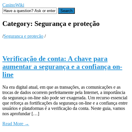
CasinoWiki
Search
Category:
Segurança e proteção
/
Segurança e proteção
/
Verificação de conta: A chave para
aumentar a segurança e a confiança on-
line
Na era digital atual, em que as transações, as comunicações e as
trocas de dados ocorrem perfeitamente pela Internet, a importância
da segurança on-line não pode ser exagerada. Um recurso essencial
que reforça as fortificações da segurança on-line e a confiança entre
usuários e plataformas é a verificação da conta. Neste guia, vamos
nos aprofundar […]
Read More
→