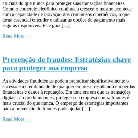
cruciais do que nunca para proteger suas transações financeiras.
Como o comércio eletrônico continua a crescer, o mesmo acontece
com a capacidade de inovação dos criminosos cibernéticos, o que
torna essencial entender e utilizar as opções de pagamento mais
seguras disponíveis. Este guia […]
Read More
→
Prevenção de fraudes: Estratégias-chave
para proteger sua empresa
As atividades fraudulentas podem prejudicar significativamente o
sucesso e a credibilidade de qualquer empresa, resultando em perdas
financeiras e danos à reputação. Em uma era em que as transações
digitais são predominantes, proteger sua empresa contra fraudes é
mais crucial do que nunca. O emprego de estratégias importantes
para a prevenção de fraudes pode ajudar […]
Read More
→