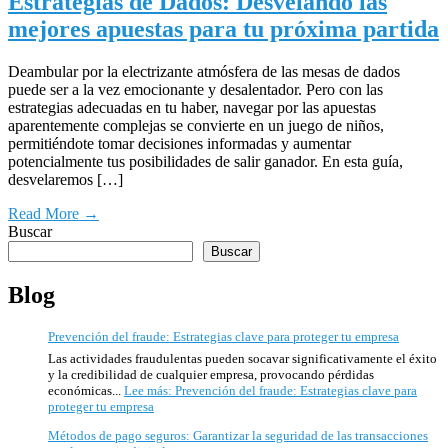
Estrategias de Dados: Desvelando las
mejores apuestas para tu próxima partida
Deambular por la electrizante atmósfera de las mesas de dados
puede ser a la vez emocionante y desalentador. Pero con las
estrategias adecuadas en tu haber, navegar por las apuestas
aparentemente complejas se convierte en un juego de niños,
permitiéndote tomar decisiones informadas y aumentar
potencialmente tus posibilidades de salir ganador. En esta guía,
desvelaremos […]
Read More
→
Buscar
Buscar
Blog
Prevención del fraude: Estrategias clave para proteger tu empresa
Las actividades fraudulentas pueden socavar significativamente el éxito
y la credibilidad de cualquier empresa, provocando pérdidas
económicas...
Lee más
: Prevención del fraude: Estrategias clave para
proteger tu empresa
Métodos de pago seguros: Garantizar la seguridad de las transacciones