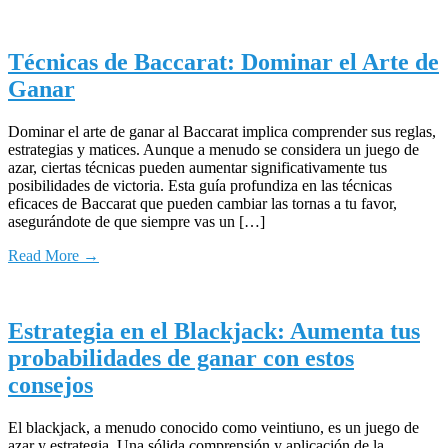
Técnicas de Baccarat: Dominar el Arte de
Ganar
Dominar el arte de ganar al Baccarat implica comprender sus reglas,
estrategias y matices. Aunque a menudo se considera un juego de
azar, ciertas técnicas pueden aumentar significativamente tus
posibilidades de victoria. Esta guía profundiza en las técnicas
eficaces de Baccarat que pueden cambiar las tornas a tu favor,
asegurándote de que siempre vas un […]
Read More
→
Estrategia en el Blackjack: Aumenta tus
probabilidades de ganar con estos
consejos
El blackjack, a menudo conocido como veintiuno, es un juego de
azar y estrategia. Una sólida comprensión y aplicación de la