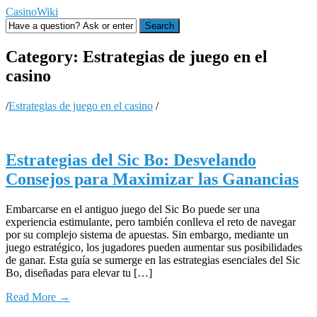
CasinoWiki
Search
Category:
Estrategias de juego en el
casino
/
Estrategias de juego en el casino
/
Estrategias del Sic Bo: Desvelando
Consejos para Maximizar las Ganancias
Embarcarse en el antiguo juego del Sic Bo puede ser una
experiencia estimulante, pero también conlleva el reto de navegar
por su complejo sistema de apuestas. Sin embargo, mediante un
juego estratégico, los jugadores pueden aumentar sus posibilidades
de ganar. Esta guía se sumerge en las estrategias esenciales del Sic
Bo, diseñadas para elevar tu […]
Read More
→