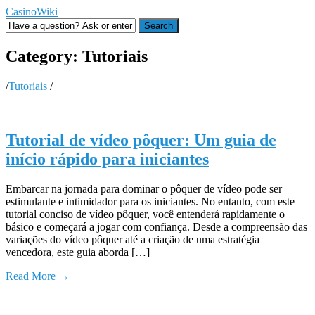
CasinoWiki
Search
Category:
Tutoriais
/
Tutoriais
/
Tutorial de vídeo pôquer: Um guia de
início rápido para iniciantes
Embarcar na jornada para dominar o pôquer de vídeo pode ser
estimulante e intimidador para os iniciantes. No entanto, com este
tutorial conciso de vídeo pôquer, você entenderá rapidamente o
básico e começará a jogar com confiança. Desde a compreensão das
variações do vídeo pôquer até a criação de uma estratégia
vencedora, este guia aborda […]
Read More
→