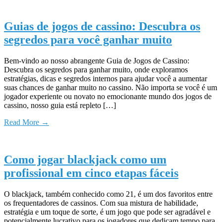
Guias de jogos de cassino: Descubra os
segredos para você ganhar muito
Bem-vindo ao nosso abrangente Guia de Jogos de Cassino:
Descubra os segredos para ganhar muito, onde exploramos
estratégias, dicas e segredos internos para ajudar você a aumentar
suas chances de ganhar muito no cassino. Não importa se você é um
jogador experiente ou novato no emocionante mundo dos jogos de
cassino, nosso guia está repleto […]
Read More
→
Como jogar blackjack como um
profissional em cinco etapas fáceis
O blackjack, também conhecido como 21, é um dos favoritos entre
os frequentadores de cassinos. Com sua mistura de habilidade,
estratégia e um toque de sorte, é um jogo que pode ser agradável e
potencialmente lucrativo para os jogadores que dedicam tempo para