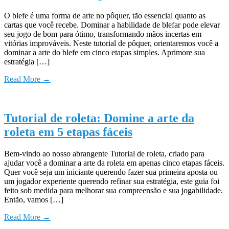
O blefe é uma forma de arte no pôquer, tão essencial quanto as
cartas que você recebe. Dominar a habilidade de blefar pode elevar
seu jogo de bom para ótimo, transformando mãos incertas em
vitórias improváveis. Neste tutorial de pôquer, orientaremos você a
dominar a arte do blefe em cinco etapas simples. Aprimore sua
estratégia […]
Read More
→
Tutorial de roleta: Domine a arte da
roleta em 5 etapas fáceis
Bem-vindo ao nosso abrangente Tutorial de roleta, criado para
ajudar você a dominar a arte da roleta em apenas cinco etapas fáceis.
Quer você seja um iniciante querendo fazer sua primeira aposta ou
um jogador experiente querendo refinar sua estratégia, este guia foi
feito sob medida para melhorar sua compreensão e sua jogabilidade.
Então, vamos […]
Read More
→