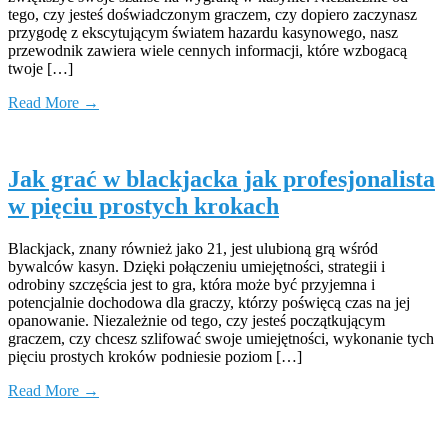
tego, czy jesteś doświadczonym graczem, czy dopiero zaczynasz
przygodę z ekscytującym światem hazardu kasynowego, nasz
przewodnik zawiera wiele cennych informacji, które wzbogacą
twoje […]
Read More
→
Jak grać w blackjacka jak profesjonalista
w pięciu prostych krokach
Blackjack, znany również jako 21, jest ulubioną grą wśród
bywalców kasyn. Dzięki połączeniu umiejętności, strategii i
odrobiny szczęścia jest to gra, która może być przyjemna i
potencjalnie dochodowa dla graczy, którzy poświęcą czas na jej
opanowanie. Niezależnie od tego, czy jesteś początkującym
graczem, czy chcesz szlifować swoje umiejętności, wykonanie tych
pięciu prostych kroków podniesie poziom […]
Read More
→