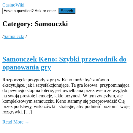
CasinoWiki
Search
Category:
Samouczki
/
Samouczki
/
Samouczek Keno: Szybki przewodnik do
opanowania gry
Rozpoczęcie przygody z grą w Keno może być zarówno
ekscytujące, jak i satysfakcjonujące. Ta gra losowa, przypominająca
do pewnego stopnia loterię, jest uwielbiana przez wielu ze względu
na swoją prostotę i emocje, jakie przynosi. W tym zwięzłym, ale
kompleksowym samouczku Keno staramy się przeprowadzić Cię
przez podstawy, wskazówki i strategie, aby podnieść poziom Twojej
rozgrywki. […]
Read More
→