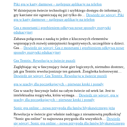
Piki gra w karty darmowe – najlepsze aplikacje na telefon
W dzisiejszym świecie technologii i szybkiego dostępu do informacji,
gry karciane nie ograniczają się już tylko do…
Dowiedz się więcej
: Piki
gra w karty darmowe – najlepsze aplikacje na telefon
Gra z monetami i grzebieniem odkrywa nowe sposoby rozrywki
edukacyjnej
Zabawa połączona z nauką to jeden z kluczowych elementów
wspierających rozwój umiejętności kognitywnych, szczególnie u dzieci.
Gra…
Dowiedz się więcej
: Gra z monetami i grzebieniem odkrywa nowe
sposoby rozrywki edukacyjnej
Gra Tentrix: Rewolucja w świecie puzzli
Zagłębiając się w fascynujący świat gier logicznych, nietrudno dostrzec,
jak gra Tentrix rewolucjonizuje ten gatunek. Żonglerka kolorowymi…
Dowiedz się więcej
: Gra Tentrix: Rewolucja w świecie puzzli
gra w szachy dla początkujących – pierwsze kroki i porady
Gra w szachy fascynuje ludzi na całym świecie od setek lat. Jest to
intelektualna rozgrywka, która wymaga…
Dowiedz się więcej
: gra w
szachy dla początkujących – pierwsze kroki i porady
Sonic gra online – nowa przygoda dla fanów błyskawicznego jeża
Rewolucja w świecie gier właśnie nadciąga z niesamowitą prędkością!
“Sonic gra online” to najnowsza przygoda dla wszystkich…
Dowiedz
się więcej
: Sonic gra online – nowa przygoda dla fanów błyskawicznego